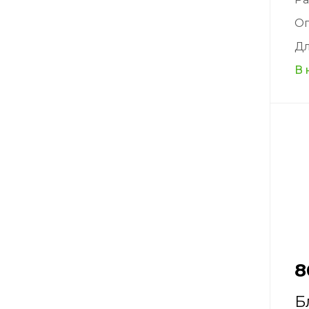
О
Дл
В 
8
Б