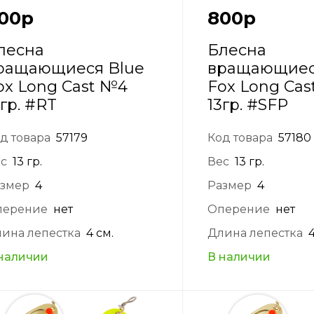
00
р
800
р
лесна
Блесна
ращающиеся Blue
вращающиес
ox Long Cast №4
Fox Long Ca
3гр. #RT
13гр. #SFP
д товара
57179
Код товара
57180
с
13 гр.
Вес
13 гр.
змер
4
Размер
4
перение
нет
Оперение
нет
ина лепестка
4 см.
Длина лепестка
наличии
В наличии