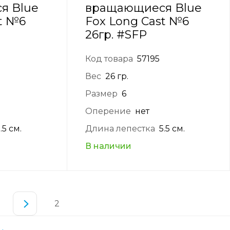
я Blue
вращающиеся Blue
t №6
Fox Long Cast №6
26гр. #SFP
Код товара
57195
Вес
26 гр.
Размер
6
Оперение
нет
.5 см.
Длина лепестка
5.5 см.
В наличии
2