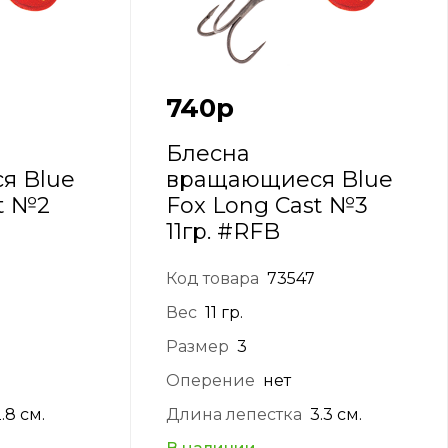
740
р
Блесна
я Blue
вращающиеся Blue
t №2
Fox Long Cast №3
11гр. #RFB
Код товара
73547
Вес
11 гр.
Размер
3
Оперение
нет
.8 см.
Длина лепестка
3.3 см.