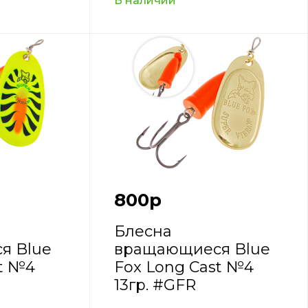
В наличии
800
р
Блесна
я Blue
вращающиеся Blue
st №4
Fox Long Cast №4
13гр. #GFR