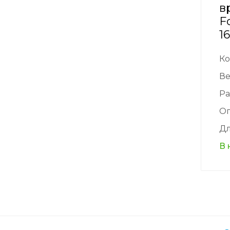
в
F
1
Ко
Ве
Ра
О
Дл
В 