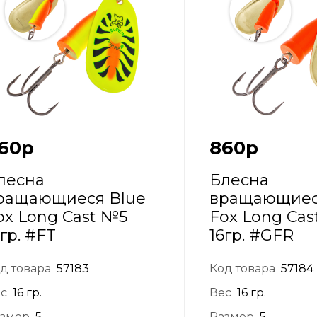
60
р
860
р
лесна
Блесна
ращающиеся Blue
вращающиес
ox Long Cast №5
Fox Long Cas
6гр. #FT
16гр. #GFR
д товара
57183
Код товара
57184
с
16 гр.
Вес
16 гр.
змер
5
Размер
5