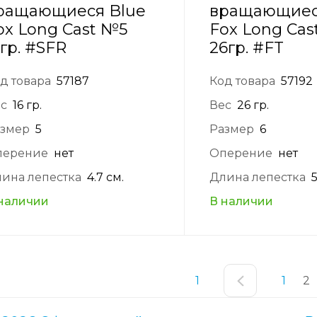
ращающиеся Blue
вращающиес
ox Long Cast №5
Fox Long Cas
6гр. #SFR
26гр. #FT
д товара
57187
Код товара
57192
с
16 гр.
Вес
26 гр.
змер
5
Размер
6
перение
нет
Оперение
нет
ина лепестка
4.7 см.
Длина лепестка
5
наличии
В наличии
1
1
2