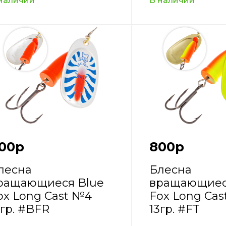
наличии
В наличии
00
р
800
р
лесна
Блесна
ращающиеся Blue
вращающиес
ox Long Cast №4
Fox Long Ca
3гр. #BFR
13гр. #FT