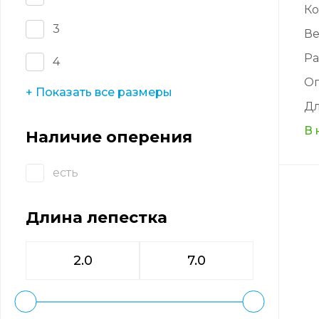
Ко
3
Ве
Ра
4
О
+ Показать все размеры
Дл
В 
Наличие оперения
есть
Длина лепестка