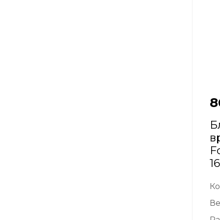
8
Б
в
F
1
Ко
Ве
Ра