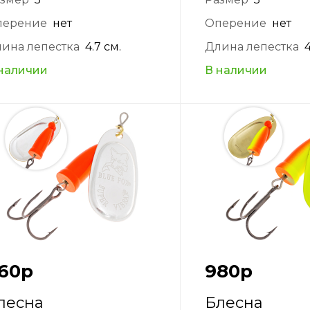
перение
нет
Оперение
нет
ина лепестка
4.7 см.
Длина лепестка
4
наличии
В наличии
60
р
980
р
лесна
Блесна