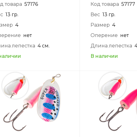
д товара
57176
Код товара
57177
с
13 гр.
Вес
13 гр.
змер
4
Размер
4
перение
нет
Оперение
нет
ина лепестка
4 см.
Длина лепестка
наличии
В наличии