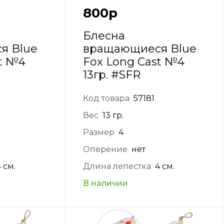
800
р
Блесна
я Blue
вращающиеся Blue
st №4
Fox Long Cast №4
13гр. #SFR
Код товара
57181
Вес
13 гр.
Размер
4
Оперение
нет
4 см.
Длина лепестка
4 см.
В наличии