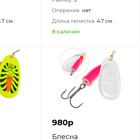
Оперение
нет
.7 см.
Длина лепестка
4.7 см.
В наличии
980
р
Блесна