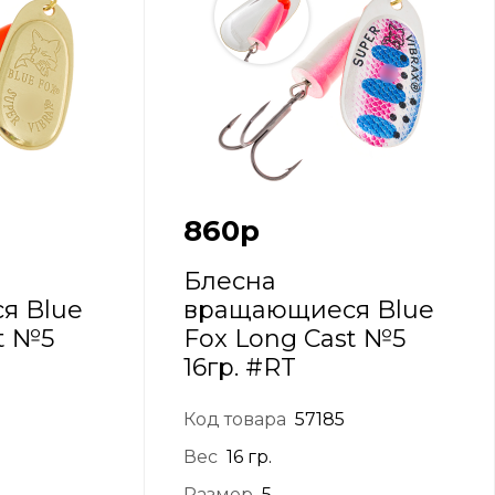
860
р
Блесна
я Blue
вращающиеся Blue
t №5
Fox Long Cast №5
16гр. #RT
Код товара
57185
Вес
16 гр.
Размер
5