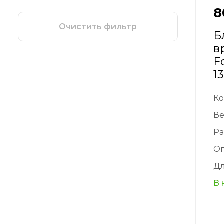
8
Очистить фильтр
Б
в
F
1
Ко
Ве
Ра
О
Дл
В 