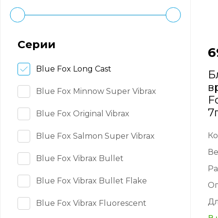
Серии
6
Blue Fox Long Cast
Б
в
Blue Fox Minnow Super Vibrax
F
7
Blue Fox Original Vibrax
Ко
Blue Fox Salmon Super Vibrax
Ве
Blue Fox Vibrax Bullet
Ра
Blue Fox Vibrax Bullet Flake
О
Дл
Blue Fox Vibrax Fluorescent