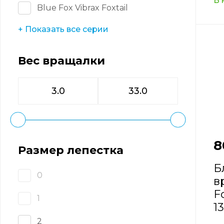
В 
Blue Fox Vibrax Foxtail
+ Показать все серии
Вес вращалки
8
Размер лепестка
Б
0
в
F
1
1
2