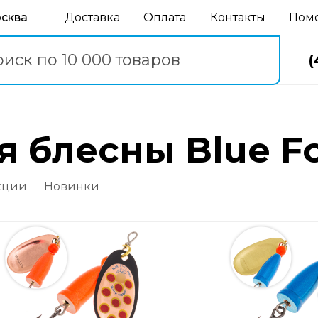
осква
Доставка
Оплата
Контакты
Пом
(
 блесны Blue Fo
кции
Новинки