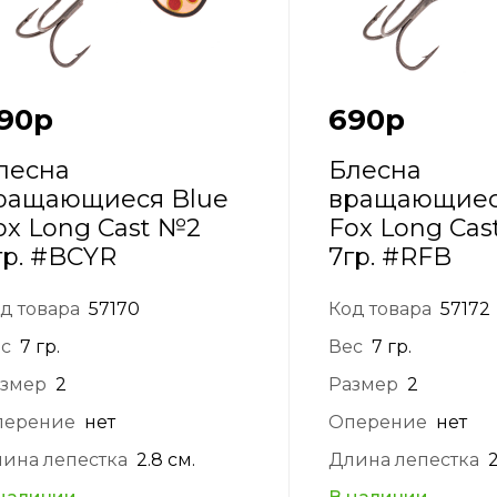
90
р
690
р
лесна
Блесна
ращающиеся Blue
вращающиес
ox Long Cast №2
Fox Long Cas
гр. #BCYR
7гр. #RFB
д товара
57170
Код товара
57172
с
7 гр.
Вес
7 гр.
змер
2
Размер
2
перение
нет
Оперение
нет
ина лепестка
2.8 см.
Длина лепестка
2