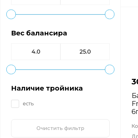
Вес балансира
3
Наличие тройника
Б
F
есть
6
Ко
Очистить фильтр
Д