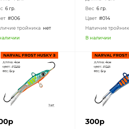
с
6 гр.
Вес
6 гр.
ет
#006
Цвет
#014
личие тройника
нет
Наличие тройни
наличии
В наличии
00
р
300
р