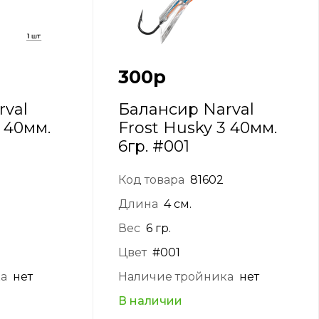
300
р
rval
Балансир Narval
3 40мм.
Frost Husky 3 40мм.
6гр. #001
Код товара
81602
Длина
4 см.
Вес
6 гр.
Цвет
#001
ка
нет
Наличие тройника
нет
В наличии