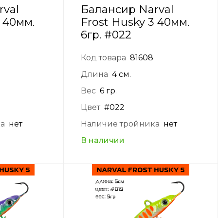
rval
Балансир Narval
3 40мм.
Frost Husky 3 40мм.
6гр. #022
Код товара
81608
Длина
4 см.
Вес
6 гр.
Цвет
#022
ка
нет
Наличие тройника
нет
В наличии