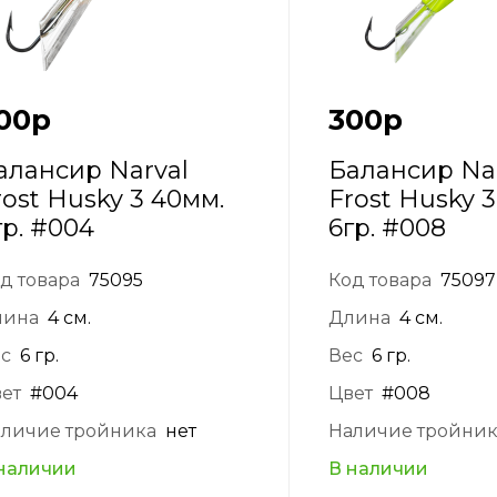
00
р
300
р
алансир Narval
Балансир Na
rost Husky 3 40мм.
Frost Husky 
гр. #004
6гр. #008
д товара
75095
Код товара
75097
лина
4 см.
Длина
4 см.
с
6 гр.
Вес
6 гр.
ет
#004
Цвет
#008
личие тройника
нет
Наличие тройни
наличии
В наличии