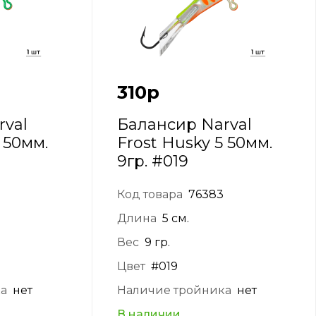
310
р
rval
Балансир Narval
 50мм.
Frost Husky 5 50мм.
9гр. #019
Код товара
76383
Длина
5 см.
Вес
9 гр.
Цвет
#019
ка
нет
Наличие тройника
нет
В наличии