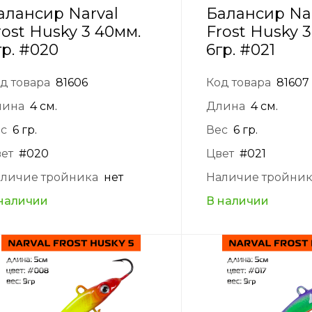
алансир Narval
Балансир Na
rost Husky 3 40мм.
Frost Husky 
гр. #020
6гр. #021
д товара
81606
Код товара
81607
лина
4 см.
Длина
4 см.
с
6 гр.
Вес
6 гр.
ет
#020
Цвет
#021
личие тройника
нет
Наличие тройни
наличии
В наличии