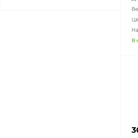
Ве
Цв
На
В 
3