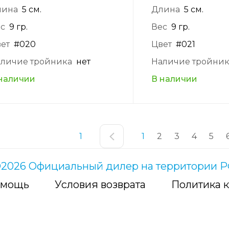
лина
5 см.
Длина
5 см.
с
9 гр.
Вес
9 гр.
ет
#020
Цвет
#021
личие тройника
нет
Наличие тройни
наличии
В наличии
1
1
2
3
4
5
2026 Официальный дилер на территории 
мощь
Условия возврата
Политика 