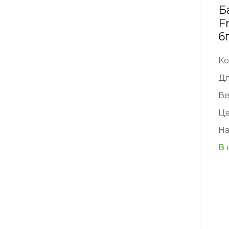
Б
F
6
Ко
Д
Ве
Цв
На
В 