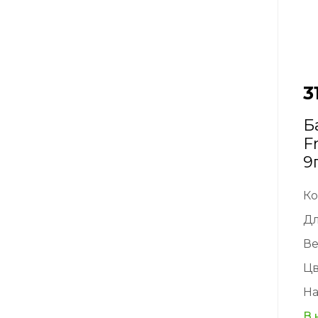
3
Б
F
9
Ко
Д
Ве
Цв
На
В 