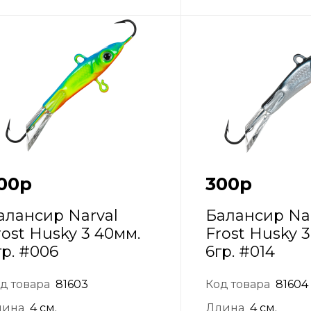
00
р
300
р
алансир Narval
Балансир Na
rost Husky 3 40мм.
Frost Husky 
гр. #006
6гр. #014
д товара
81603
Код товара
81604
лина
4 см.
Длина
4 см.