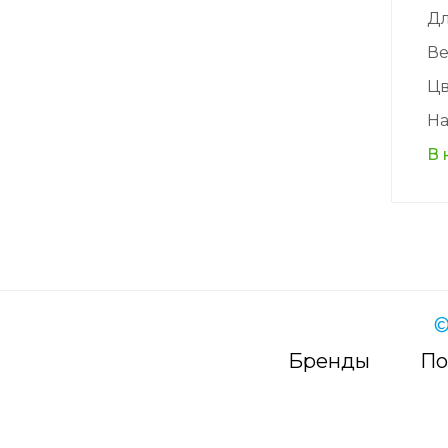
Д
Ве
Цв
На
В 
©
Бренды
По