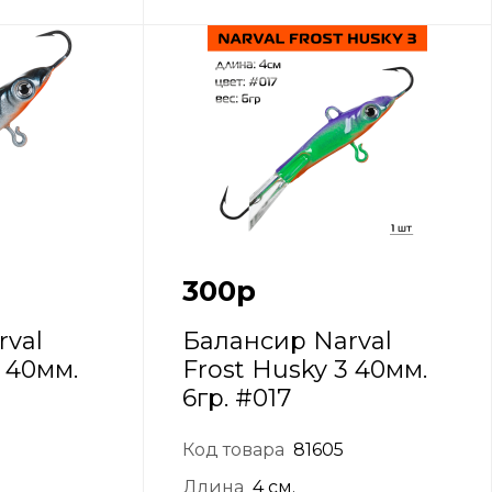
300
р
rval
Балансир Narval
3 40мм.
Frost Husky 3 40мм.
6гр. #017
Код товара
81605
Длина
4 см.