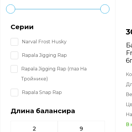
Серии
3
Narval Frost Husky
Б
F
Rapala Jigging Rap
6
Rapala Jigging Rap (глаз На
Ко
Тройнике)
Д
Rapala Snap Rap
Ве
Цв
Длина балансира
На
В 