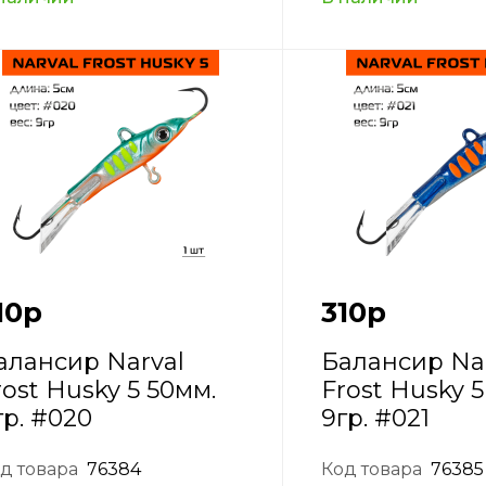
10
р
310
р
алансир Narval
Балансир Na
rost Husky 5 50мм.
Frost Husky 5
гр. #020
9гр. #021
д товара
76384
Код товара
76385