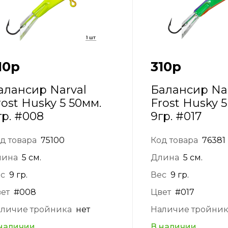
10
р
310
р
алансир Narval
Балансир Na
rost Husky 5 50мм.
Frost Husky 5
гр. #008
9гр. #017
д товара
75100
Код товара
76381
лина
5 см.
Длина
5 см.
с
9 гр.
Вес
9 гр.
ет
#008
Цвет
#017
личие тройника
нет
Наличие тройни
наличии
В наличии