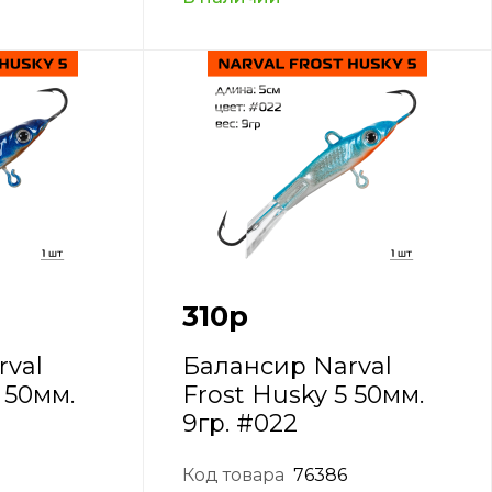
310
р
rval
Балансир Narval
 50мм.
Frost Husky 5 50мм.
9гр. #022
Код товара
76386