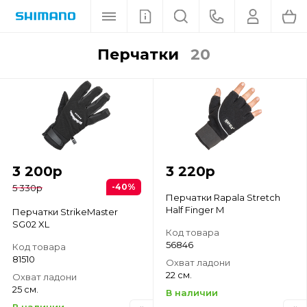
перчатки
20
3 200
р
3 220
р
-40%
5 330
р
Перчатки Rapala Stretch
Half Finger M
Перчатки StrikeMaster
SG02 XL
Код товара
56846
Код товара
81510
Охват ладони
22 см.
Охват ладони
25 см.
В наличии