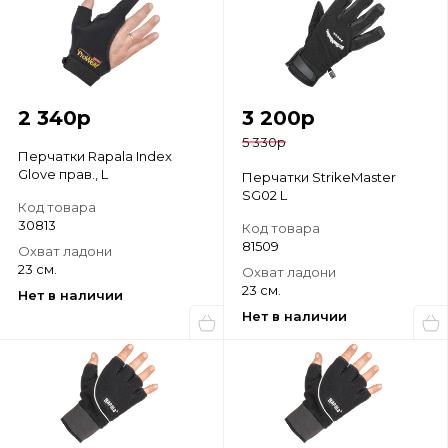
2 340
р
3 200
р
5 330
р
Перчатки Rapala Index
Glove прав., L
Перчатки StrikeMaster
SG02 L
Код товара
30813
Код товара
81509
Охват ладони
23 см.
Охват ладони
23 см.
Нет в наличии
Нет в наличии