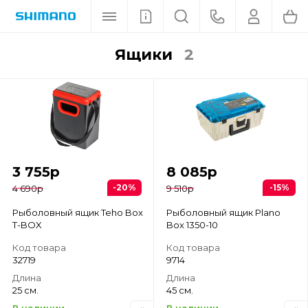
ящики
2
3 755
р
8 085
р
-20%
-15%
4 690
р
9 510
р
Рыболовный ящик Teho Box
Рыболовный ящик Plano
T-BOX
Box 1350-10
Код товара
Код товара
32719
9714
Длина
Длина
25 см.
45 см.