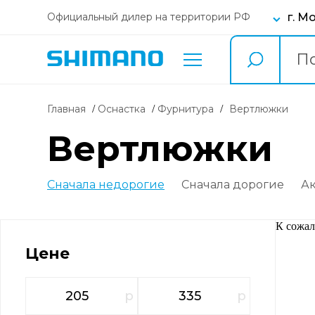
г. М
Официальный дилер на территории РФ
Главная
Оснастка
фурнитура
вертлюжки
вертлюжки
Сначала недорогие
Сначала дорогие
А
К сожал
Цене
р
р