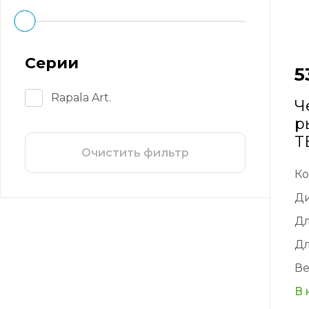
Серии
5
Rapala Art.
Ч
р
T
Очистить фильтр
Ко
Д
Д
Дл
Ве
В 