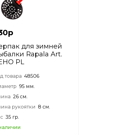
30
р
ерпак для зимней
ыбалки Rapala Art.
EHO PL
д товара
48506
иаметр
95 мм.
лина
26 см.
ина рукоятки
8 см.
с
35 гр.
наличии