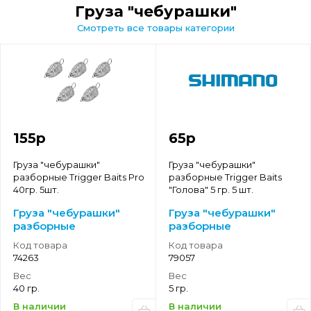
груза "чебурашки"
Смотреть все товары категории
155
р
65
р
Груза "чебурашки"
Груза "чебурашки"
разборные Trigger Baits Pro
разборные Trigger Baits
40гр. 5шт.
"Голова" 5 гр. 5 шт.
Груза "чебурашки"
Груза "чебурашки"
разборные
разборные
Код товара
Код товара
74263
79057
Вес
Вес
40 гр.
5 гр.
В наличии
В наличии