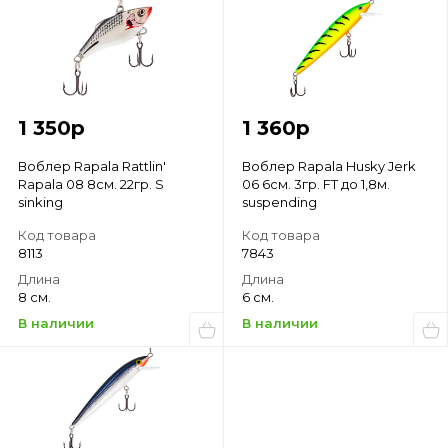
1 350
р
1 360
р
Воблер Rapala Rattlin'
Воблер Rapala Husky Jerk
Rapala 08 8см. 22гр. S
06 6см. 3гр. FT до 1,8м.
sinking
suspending
Код товара
Код товара
8113
7843
Длина
Длина
8 см.
6 см.
В наличии
В наличии