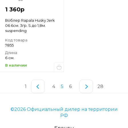
1 360
р
Воблер Rapala Husky Jerk
06 6см. 3гр. S до 1,8м.
suspending
Код товара
7855
Длина
6 см.
В наличии
1
4
5
6
28
©2026 Официальный дилер на территории
РФ