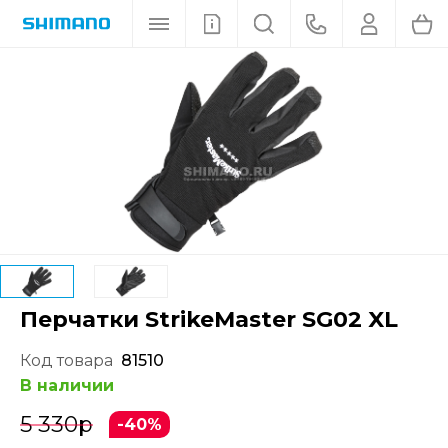
Перчатки StrikeMaster SG02 XL
Код товара
81510
В наличии
5 330
р
-40%