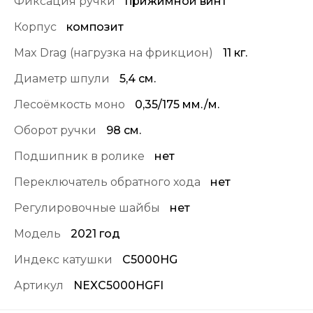
Фиксация ручки
прижимной винт
Корпус
композит
Max Drag (нагрузка на фрикцион)
11 кг.
Диаметр шпули
5,4 см.
Лесоёмкость моно
0,35/175 мм./м.
Оборот ручки
98 см.
Подшипник в ролике
нет
Переключатель обратного хода
нет
Регулировочные шайбы
нет
Модель
2021 год
Индекс катушки
С5000HG
Артикул
NEXC5000HGFI