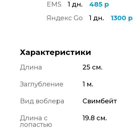
EMS
1 дн.
485 р
Яндекс Go
1 дн.
1300 р
Характеристики
Длина
25 см.
Заглубление
1 м.
Вид воблера
Свимбейт
Длина с
19.8 см.
лопастью