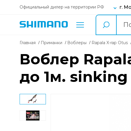
г. М
Официальный дилер на территории РФ
Главная
Приманки
воблеры
Rapala X-rap Otus
Воблер Rapala
до 1м. sinking