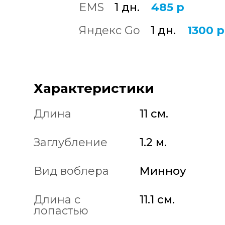
EMS
1 дн.
485 р
Яндекс Go
1 дн.
1300 р
Характеристики
Длина
11 см.
Заглубление
1.2 м.
Вид воблера
Минноу
Длина с
11.1 см.
лопастью