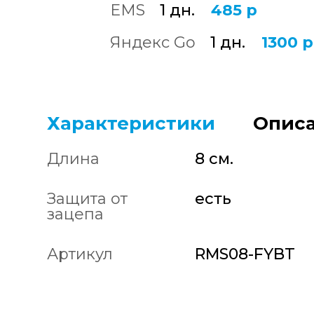
EMS
1 дн.
485 р
Яндекс Go
1 дн.
1300 р
Характеристики
Описа
Длина
8 см.
Защита от
есть
зацепа
Артикул
RMS08-FYBT