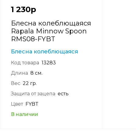
1 230
р
Блесна колеблющаяся
Rapala Minnow Spoon
RMS08-FYBT
Блесна колеблющаяся
Код товара
13283
Длина
8 см.
Вес
22 гр.
Защита от зацепа
есть
Цвет
FYBT
В наличии