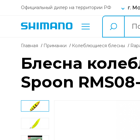
г. М
Официальный дилер на территории РФ
Главная
Приманки
колеблющиеся блесны
Ra
Блесна коле
Spoon RMS08