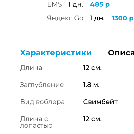
EMS
1 дн.
485 р
Яндекс Go
1 дн.
1300 р
Характеристики
Описа
Длина
12 см.
Заглубление
1.8 м.
Вид воблера
Свимбейт
Длина с
12 см.
лопастью