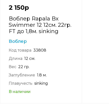
2 150
р
Воблер Rapala Bx
Swimmer 12 12см. 22гр.
FT до 1,8м. sinking
Воблер
Код товара
33808
Длина
12 см.
Вес
22 гр.
Заглубление
1.8 м.
Плавучесть
sinking
В наличии