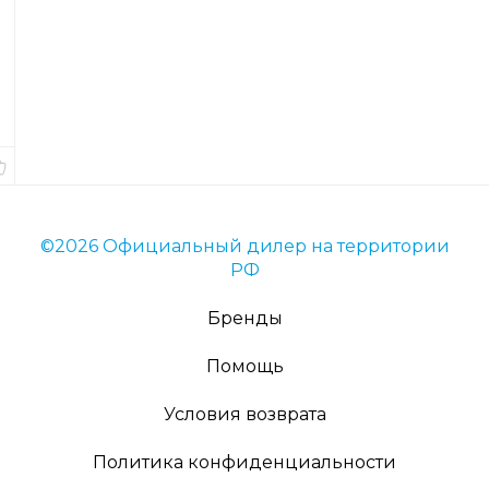
Код
товара
82190
Длина
24
см.
В
наличии
©2026 Официальный дилер на территории
РФ
Бренды
Помощь
Условия возврата
Политика конфиденциальности