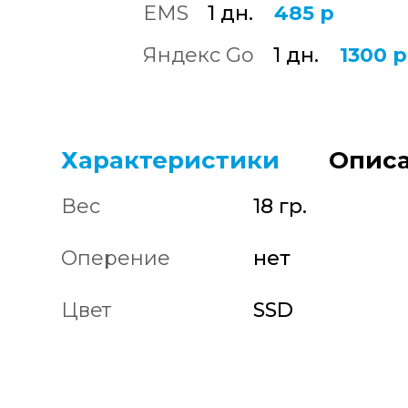
EMS
1 дн.
485 р
Яндекс Go
1 дн.
1300 р
Характеристики
Описа
Вес
18 гр.
Оперение
нет
Цвет
SSD