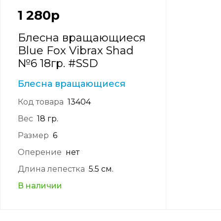
1 280
р
Блесна вращающиеся
Blue Fox Vibrax Shad
№6 18гр. #SSD
Блесна вращающиеся
Код товара
13404
Вес
18 гр.
Размер
6
Оперение
нет
Длина лепестка
5.5 см.
В наличии