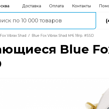
осква
Доставка
Оплата
Контакты
Пом
(
e Fox Vibrax Shad
Blue Fox Vibrax Shad №6 18гр. #SSD
ющиеся Blue Fox
D