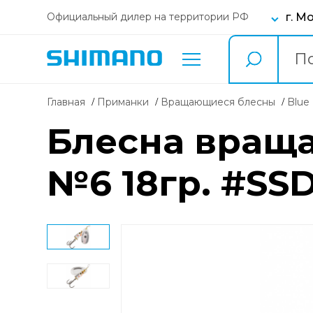
г. М
Официальный дилер на территории РФ
Главная
Приманки
вращающиеся блесны
Blu
Блесна враща
№6 18гр. #SS