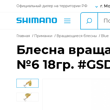
г. М
Официальный дилер на территории РФ
Главная
Приманки
вращающиеся блесны
Blu
Блесна враща
№6 18гр. #GS