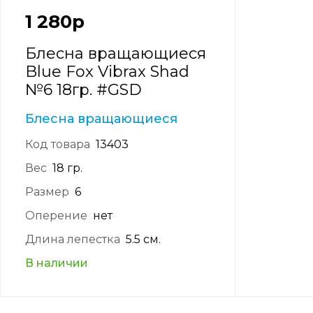
1 280
р
Блесна вращающиеся
Blue Fox Vibrax Shad
№6 18гр. #GSD
Блесна вращающиеся
Код товара
13403
Вес
18 гр.
Размер
6
Оперение
нет
Длина лепестка
5.5 см.
В наличии