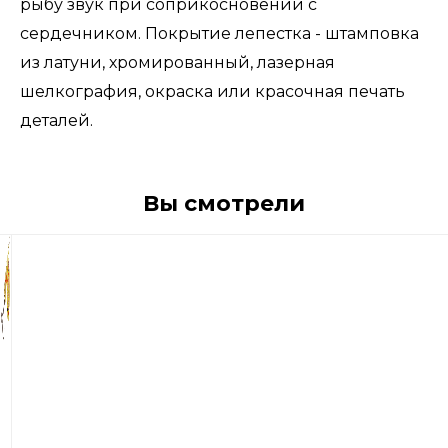
рыбу звук при соприкосновении с
сердечником. Покрытие лепестка - штамповка
из латуни, хромированный, лазерная
шелкография, окраска или красочная печать
деталей.
Вы смотрели
740
р
Блесна
вращающиеся
Blue