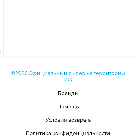
Код
товара
2773
Вес
8
гр.
В
наличии
©2026 Официальный дилер на территории
РФ
Бренды
Помощь
Условия возврата
Политика конфиденциальности