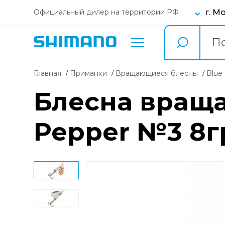
г. М
Официальный дилер на территории РФ
Главная
Приманки
вращающиеся блесны
Blu
Блесна враща
Pepper №3 8г