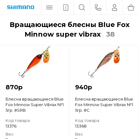
вращающиеся блесны Blue Fox
Minnow super vibrax
38
870
р
940
р
Блесна вращающиеся Blue
Блесна вращающиеся Blue
Fox Minnow Super Vibrax №1
Fox Minnow Super Vibrax №1
5гр. #SRB
5гр. #C
Код товара
Код товара
13376
13368
Вес
Вес