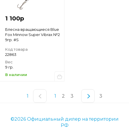
1 100
р
Блесна вращающиеся Blue
Fox Minnow Super Vibrax №2
9гр. #S
Код товара
22863
Вес
9 гр.
В наличии
1
1
2
3
3
©2026 Официальный дилер на территории
РФ