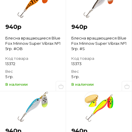
940
р
940
р
Блесна вращающиеся Blue
Блесна вращающиеся Blue
Fox Minnow Super Vibrax №1
Fox Minnow Super Vibrax №1
5гр. #OB
5гр. #S
Код товара
Код товара
13372
13373
Вес
Вес
5 гр.
5 гр.
В наличии
В наличии
940
р
940
р