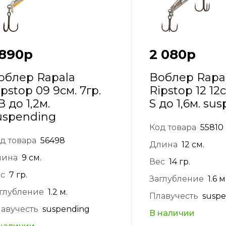
 890
р
2 080
р
облер Rapala
Воблер Rapa
ipstop 09 9см. 7гр.
Ripstop 12 12с
B до 1,2м.
S до 1,6м. su
uspending
Код товара
55810
д товара
56498
Длина
12 см.
лина
9 см.
Вес
14 гр.
с
7 гр.
Заглубление
1.6 м
глубление
1.2 м.
Плавучесть
susp
авучесть
suspending
В наличии