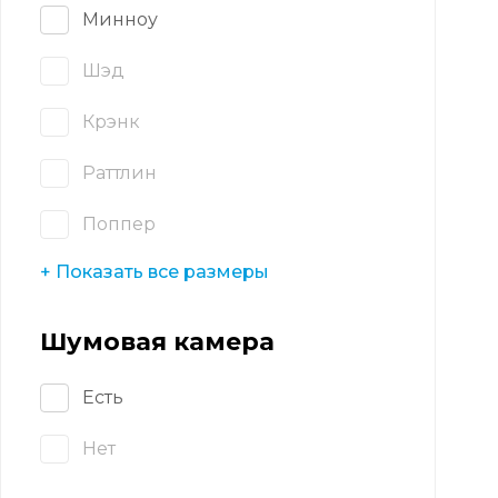
Минноу
Шэд
Крэнк
Раттлин
Поппер
+ Показать все размеры
Шумовая камера
Есть
Нет