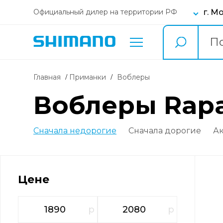
г. М
Официальный дилер на территории РФ
Главная
Приманки
воблеры
воблеры Rapa
Сначала недорогие
Сначала дорогие
А
Цене
р
р