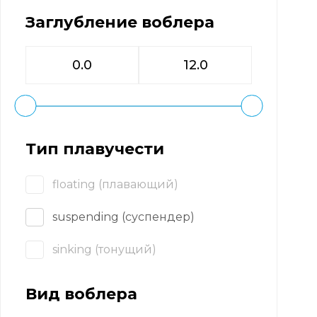
Заглубление воблера
Тип плавучести
floating (плавающий)
suspending (суспендер)
sinking (тонущий)
Вид воблера