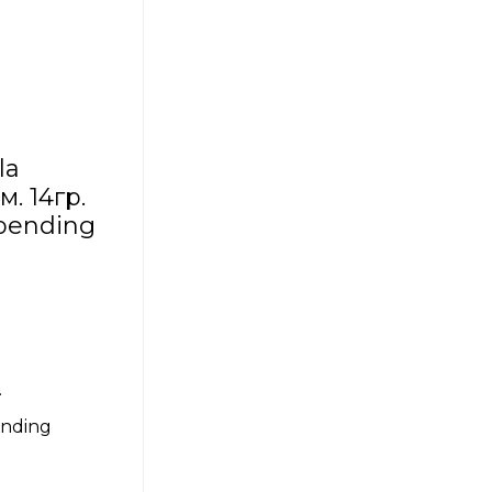
la
м. 14гр.
spending
.
ending