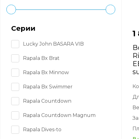
Серии
1
Lucky John BASARA VIB
В
R
Rapala Bx Brat
E
s
Rapala Bx Minnow
Ко
Rapala Bx Swimmer
Д
Rapala Countdown
Ве
Rapala Countdown Magnum
За
Пл
Rapala Dives-to