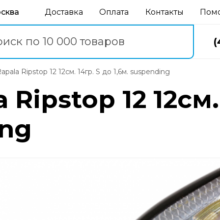
осква
Доставка
Оплата
Контакты
Пом
(
Rapala Ripstop 12 12см. 14гр. S до 1,6м. suspending
Ripstop 12 12см.
ing