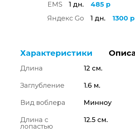
EMS
1 дн.
485 р
Яндекс Go
1 дн.
1300 р
Характеристики
Описа
Длина
12 см.
Заглубление
1.6 м.
Вид воблера
Минноу
Длина с
12.5 см.
лопастью