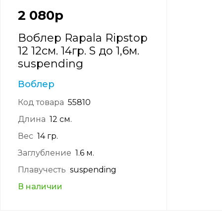
2 080
р
Воблер Rapala Ripstop
12 12см. 14гр. S до 1,6м.
suspending
Воблер
Код товара
55810
Длина
12 см.
Вес
14 гр.
Заглубление
1.6 м.
Плавучесть
suspending
В наличии