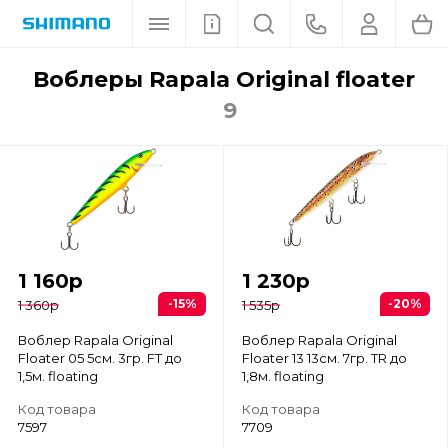
воблеры Rapala Original floater
9
1 160
р
1 230
р
-15%
-20%
1 360
р
1 535
р
Воблер Rapala Original
Воблер Rapala Original
Floater 05 5см. 3гр. FT до
Floater 13 13см. 7гр. TR до
1,5м. floating
1,8м. floating
Код товара
Код товара
7597
7709