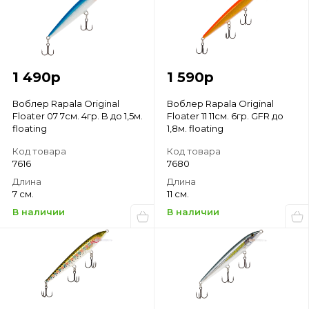
1 490
р
1 590
р
Воблер Rapala Original
Воблер Rapala Original
Floater 07 7см. 4гр. B до 1,5м.
Floater 11 11см. 6гр. GFR до
floating
1,8м. floating
Код товара
Код товара
7616
7680
Длина
Длина
7 см.
11 см.
В наличии
В наличии