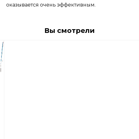
оказывается очень эффективным.
Вы смотрели
1
490
р
Воблер
Rapala
Original
Floater
07
7см.
4гр.