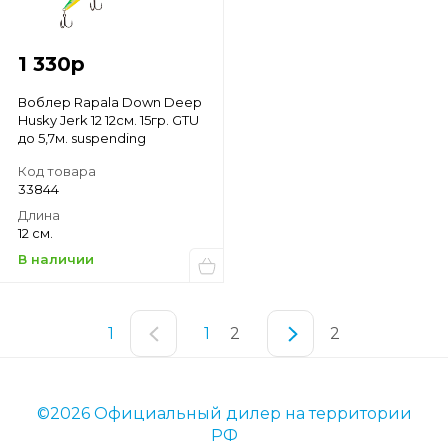
1 330
р
Воблер Rapala Down Deep
Husky Jerk 12 12см. 15гр. GTU
до 5,7м. suspending
Код товара
33844
Длина
12 см.
В наличии
1
1
2
2
©2026 Официальный дилер на территории
РФ