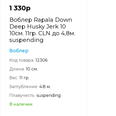
1 330
р
Воблер Rapala Down
Deep Husky Jerk 10
10см. 11гр. CLN до 4,8м.
suspending
Воблер
Код товара
12306
Длина
10 см.
Вес
11 гр.
Заглубление
4.8 м.
Плавучесть
suspending
В наличии