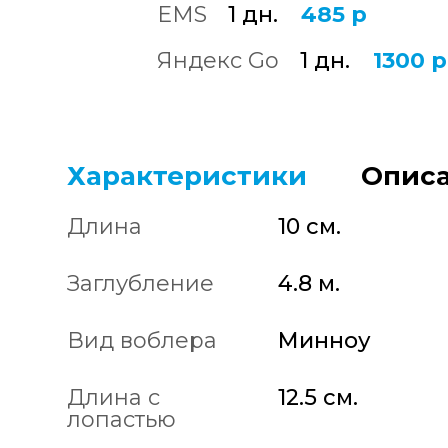
EMS
1 дн.
485 р
Яндекс Go
1 дн.
1300 р
Характеристики
Описа
Длина
10 см.
Заглубление
4.8 м.
Вид воблера
Минноу
Длина с
12.5 см.
лопастью