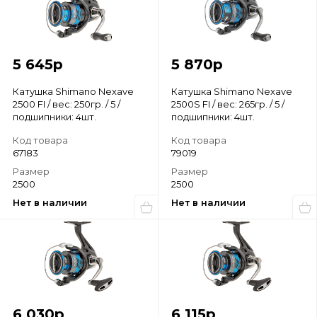
5 645
р
5 870
р
Катушка Shimano Nexave
Катушка Shimano Nexave
2500 FI / вес: 250гр. / 5 /
2500S FI / вес: 265гр. / 5 /
подшипники: 4шт.
подшипники: 4шт.
Код товара
Код товара
67183
79019
Размер
Размер
2500
2500
Нет в наличии
Нет в наличии
6 030
р
6 115
р