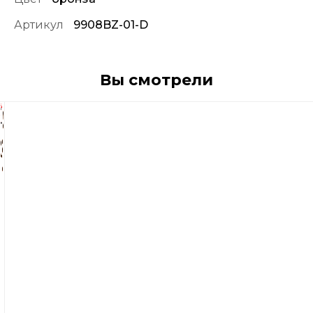
Артикул
9908BZ-01-D
Вы смотрели
495
р
Крючки
Vmc
9908
Bz
1
(10шт.)
К