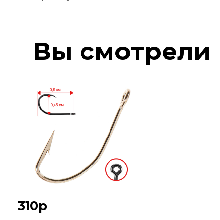
Вы смотрели
310
р