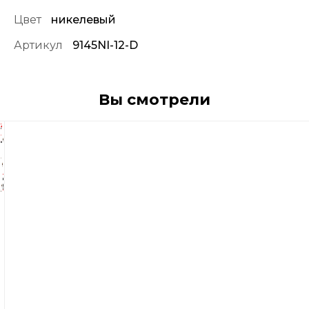
Цвет
никелевый
Артикул
9145NI-12-D
Вы смотрели
130
р
325
р
Крючки
Vmc
9145
Ni
12