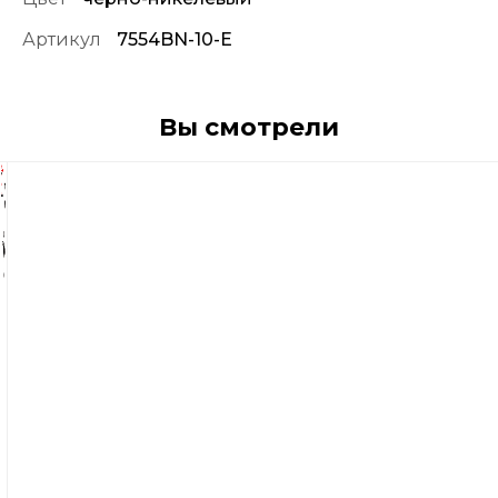
Артикул
7554BN-10-E
Вы смотрели
685
р
Крючки
Vmc
7554
Bn
10
(5шт.)
К