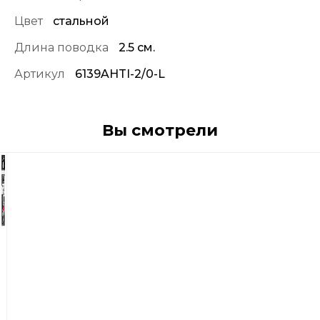
Цвет
стальной
Длина поводка
2.5 см.
Артикул
6139AHTI-2/0-L
Вы смотрели
2
210
р
Крючки
Vmc
6139