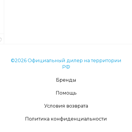
товара
51799
Вес
14
гр.
В
наличии
©2026 Официальный дилер на территории
РФ
Бренды
Помощь
Условия возврата
Политика конфиденциальности