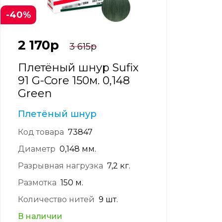
-40%
2 170
р
3 615
р
Плетёный шнур Sufix
91 G-Core 150м. 0,148
Green
Плетёный шнур
Код товара
73847
Диаметр
0,148 мм.
Разрывная нагрузка
7,2 кг.
Размотка
150 м.
Количество нитей
9 шт.
В наличии