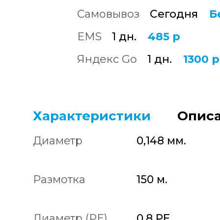
Самовывоз
Сегодня
Б
EMS
1 дн.
485 р
Яндекс Go
1 дн.
1300 р
Характеристики
Описа
Диаметр
0,148 мм.
Размотка
150 м.
Диаметр (PE)
0.8 PE