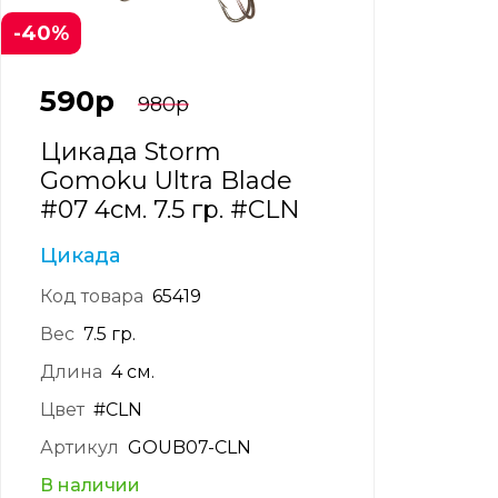
-40%
590
р
980
р
Цикада Storm
Gomoku Ultra Blade
#07 4см. 7.5 гр. #CLN
Цикада
Код товара
65419
Вес
7.5 гр.
Длина
4 см.
Цвет
#CLN
Артикул
GOUB07-CLN
В наличии