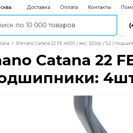
осква
Доставка
Оплата
Контакты
Пом
(
atana
Shimano Catana 22 FE 4000 / вес: 320гр. / 5,2 / подши
no Catana 22 FE
/ подшипники: 4шт