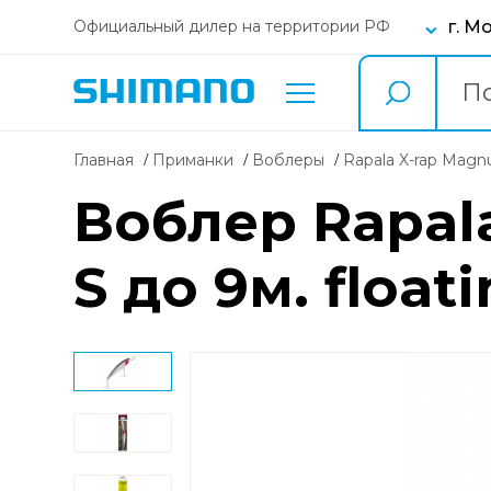
г. М
Официальный дилер на территории РФ
Главная
Приманки
воблеры
Rapala X-rap Mag
Воблер Rapala
S до 9м. float