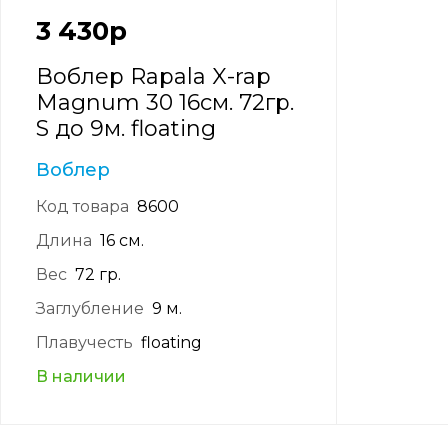
3 430
р
Воблер Rapala X-rap
Magnum 30 16см. 72гр.
S до 9м. floating
Воблер
Код товара
8600
Длина
16 см.
Вес
72 гр.
Заглубление
9 м.
Плавучесть
floating
В наличии