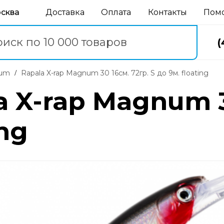
осква
Доставка
Оплата
Контакты
Пом
(
num
Rapala X-rap Magnum 30 16см. 72гр. S до 9м. floating
 X-rap Magnum 3
ing