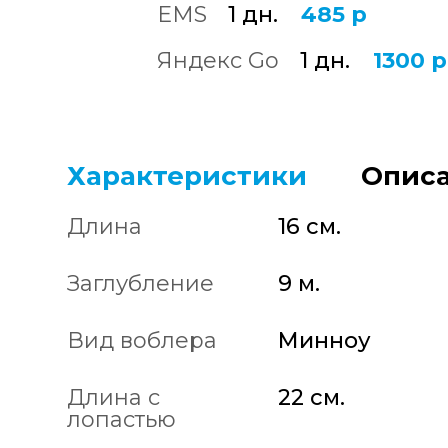
EMS
1 дн.
485 р
Яндекс Go
1 дн.
1300 р
Характеристики
Описа
Длина
16 см.
Заглубление
9 м.
Вид воблера
Минноу
Длина с
22 см.
лопастью