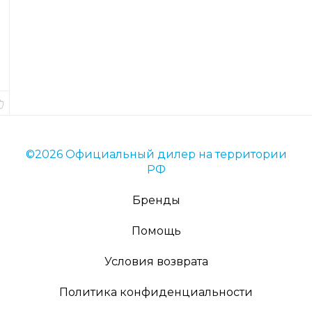
Код
товара
11356
Длина
11
см.
В
наличии
©2026 Официальный дилер на территории
РФ
Бренды
Помощь
Условия возврата
Политика конфиденциальности