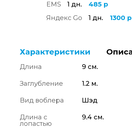
EMS
1 дн.
485 р
Яндекс Go
1 дн.
1300 р
Характеристики
Описа
Длина
9 см.
Заглубление
1.2 м.
Вид воблера
Шэд
Длина с
9.4 см.
лопастью