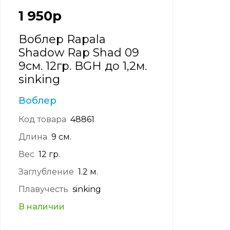
1 950
р
Воблер Rapala
Shadow Rap Shad 09
9см. 12гр. BGH до 1,2м.
sinking
Воблер
Код товара
48861
Длина
9 см.
Вес
12 гр.
Заглубление
1.2 м.
Плавучесть
sinking
В наличии