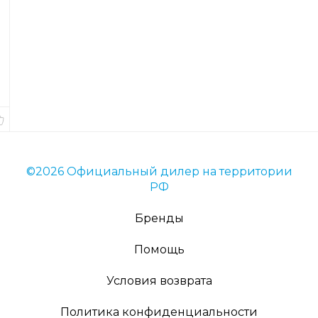
Код
товара
56706
Длина
9
см.
В
наличии
©2026 Официальный дилер на территории
РФ
Бренды
Помощь
Условия возврата
Политика конфиденциальности