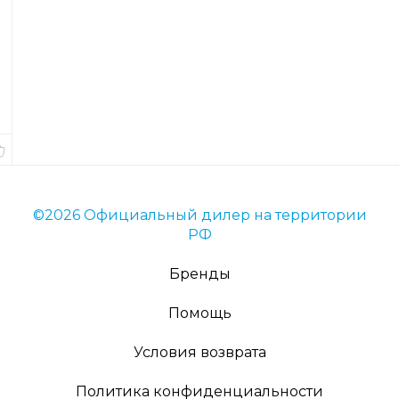
Код
товара
56697
Длина
9
см.
В
наличии
©2026 Официальный дилер на территории
РФ
Бренды
Помощь
Условия возврата
Политика конфиденциальности