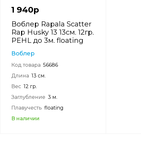
1 940
р
Воблер Rapala Scatter
Rap Husky 13 13см. 12гр.
PEHL до 3м. floating
Воблер
Код товара
56686
Длина
13 см.
Вес
12 гр.
Заглубление
3 м.
Плавучесть
floating
В наличии