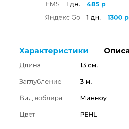
EMS
1 дн.
485 р
Яндекс Go
1 дн.
1300 р
Характеристики
Описа
Длина
13 см.
Заглубление
3 м.
Вид воблера
Минноу
Цвет
PEHL