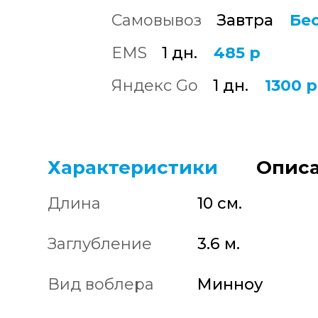
Самовывоз
Завтра
Бе
EMS
1 дн.
485 р
Яндекс Go
1 дн.
1300 р
Характеристики
Описа
Длина
10 см.
Заглубление
3.6 м.
Вид воблера
Минноу