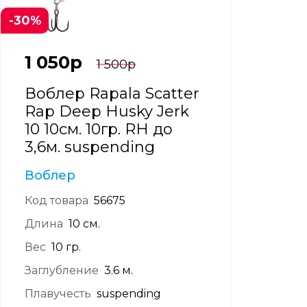
-30%
1 050
р
1 500
р
Воблер Rapala Scatter
Rap Deep Husky Jerk
10 10см. 10гр. RH до
3,6м. suspending
Воблер
Код товара
56675
Длина
10 см.
Вес
10 гр.
Заглубление
3.6 м.
Плавучесть
suspending