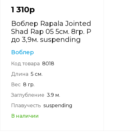
1 310
р
Воблер Rapala Jointed
Shad Rap 05 5см. 8гр. P
до 3,9м. suspending
Воблер
Код товара
8018
Длина
5 см.
Вес
8 гр.
Заглубление
3.9 м.
Плавучесть
suspending
В наличии