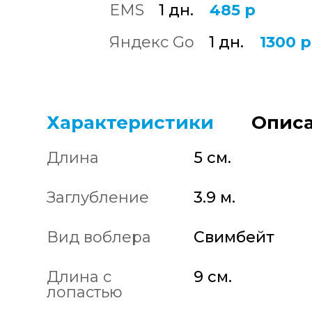
EMS
1 дн.
485 р
Яндекс Go
1 дн.
1300 р
Характеристики
Описа
Длина
5 см.
Заглубление
3.9 м.
Вид воблера
Свимбейт
Длина с
9 см.
лопастью