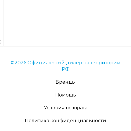
товара
7982
Длина
13
см.
В
наличии
©2026 Официальный дилер на территории
РФ
Бренды
Помощь
Условия возврата
Политика конфиденциальности