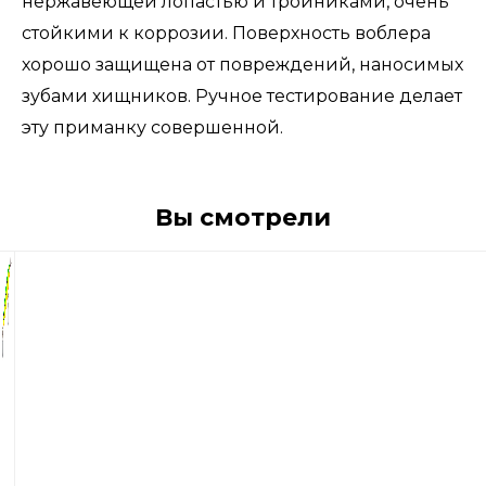
нержавеющей лопастью и тройниками, очень
стойкими к коррозии. Поверхность воблера
хорошо защищена от повреждений, наносимых
зубами хищников. Ручное тестирование делает
эту приманку совершенной.
Вы смотрели
2
240
р
Воблер
Rapala