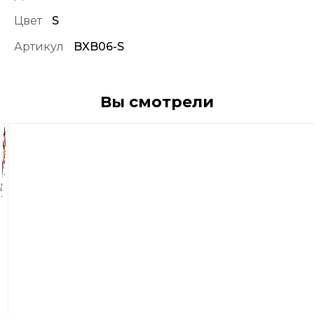
Цвет
S
Артикул
BXB06-S
Вы смотрели
1
790
р
Воблер
Rapala
Bx
Brat
06