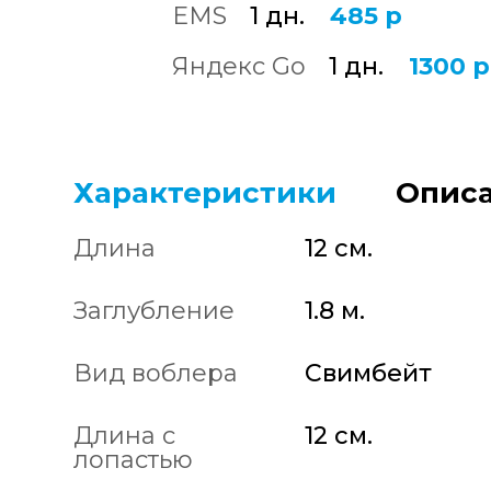
EMS
1 дн.
485 р
Яндекс Go
1 дн.
1300 р
Характеристики
Описа
Длина
12 см.
Заглубление
1.8 м.
Вид воблера
Свимбейт
Длина с
12 см.
лопастью