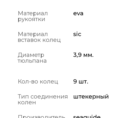
Материал
eva
рукоятки
Материал
sic
вставок колец
Диаметр
3,9 мм.
тюльпана
Кол-во колец
9 шт.
Тип соединения
штекерный
колен
Производитель
seaguide