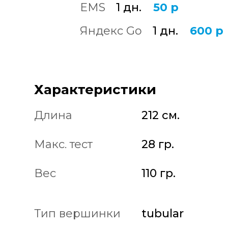
EMS
1 дн.
50 р
Яндекс Go
1 дн.
600 р
Характеристики
Длина
212 см.
Макс. тест
28 гр.
Вес
110 гр.
Тип вершинки
tubular