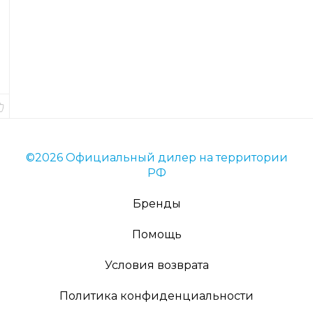
Код
товара
66573
Длина
16
см.
В
наличии
©2026 Официальный дилер на территории
РФ
Бренды
Помощь
Условия возврата
Политика конфиденциальности